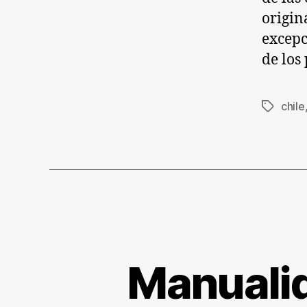
origin
excepc
de los
chile
Etiqueta
Manualid