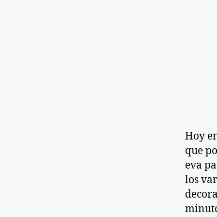
Hoy en
que po
eva pa
los va
decora
minuto