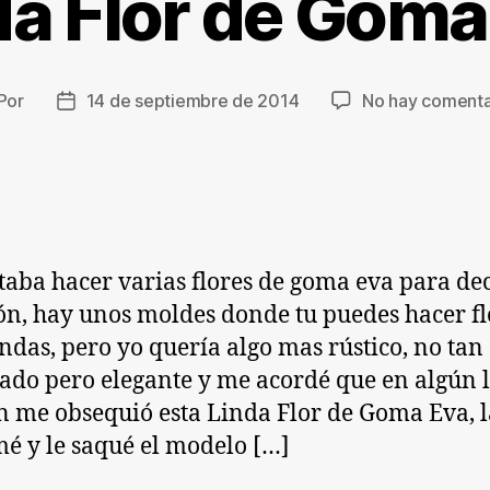
da Flor de Goma
Por
14 de septiembre de 2014
No hay comenta
tor
Fecha
de
la
trada
entrada
taba hacer varias flores de goma eva para de
ón, hay unos moldes donde tu puedes hacer fl
ndas, pero yo quería algo mas rústico, no tan
ado pero elegante y me acordé que en algún 
n me obsequió esta Linda Flor de Goma Eva, l
é y le saqué el modelo […]