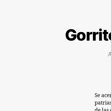
Gorrit
Se ace
patria
de las