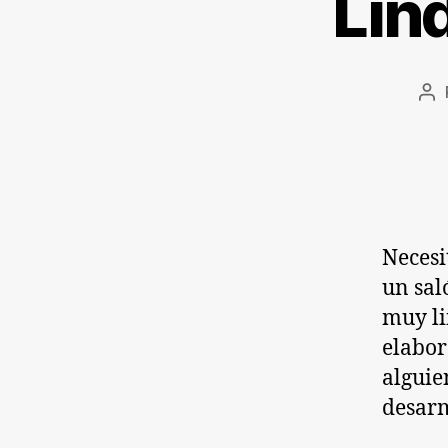
Lin
Au
de
la
en
Necesi
un sal
muy li
elabor
alguie
desarm