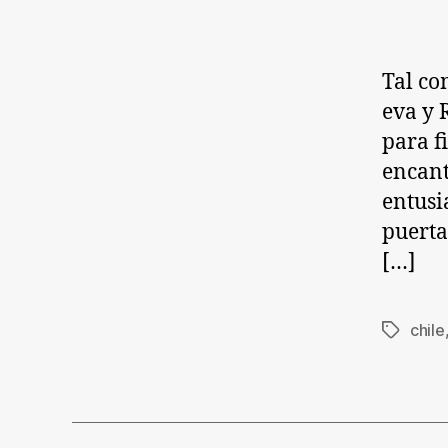
Tal co
eva y 
para f
encant
entusi
puerta
[…]
chile
Etiqueta