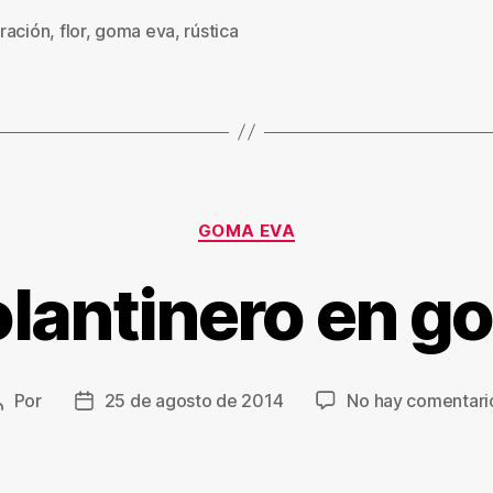
ración
,
flor
,
goma eva
,
rústica
s
Categorías
GOMA EVA
olantinero en g
Por
25 de agosto de 2014
No hay comentari
Autor
Fecha
de
de
a
la
entrada
entrada