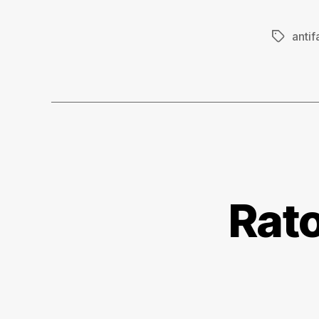
antif
Etiqueta
Rato