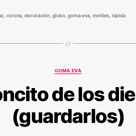
az
,
corona
,
decoración
,
globo
,
goma eva
,
moldes
,
rápida
s
Categorías
GOMA EVA
ncito de los di
(guardarlos)