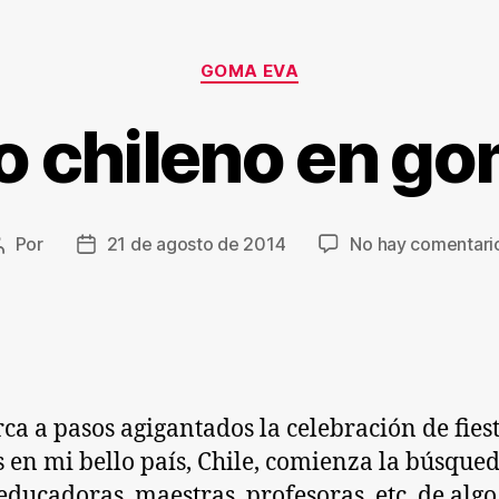
Categorías
GOMA EVA
o chileno en g
Por
21 de agosto de 2014
No hay comentari
Autor
Fecha
de
de
la
la
entrada
entrada
rca a pasos agigantados la celebración de fies
s en mi bello país, Chile, comienza la búsqued
 educadoras, maestras, profesoras, etc, de algo