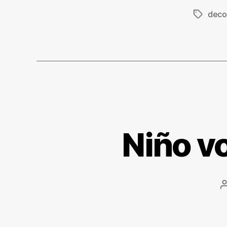
deco
Etiqueta
Niño v
l