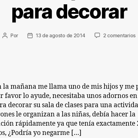
para decorar
Por
13 de agosto de 2014
2 comentarios
Autor
Fecha
M
de
de
r
la
la
entrada
entrada
p
d
 la mañana me llama uno de mis hijos y me 
r favor lo ayude, necesitaba unos adornos e
ra decorar su sala de clases para una activid
rones le organizan a las niñas, debía hacer la
ción rápidamente ya que tenía exactamente 
s, ¿Podría yo negarme […]