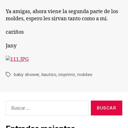
entrada
entrada
y
Baby
Ya amigas, ahora viene la segunda parte de los
Shower
moldes, espero les sirvan tanto como a mi.
parte
2
cariños
Jany
baby shower
,
bautizo
,
imprimir
,
moldes
Etiquetas
Buscar: