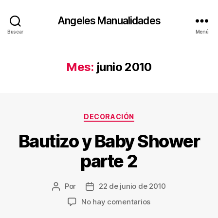
Angeles Manualidades
Buscar
Menú
Mes:
junio 2010
Categorías
DECORACIÓN
Bautizo y Baby Shower
parte 2
Por
22 de junio de 2010
Autor
Fecha
de
de
en
No hay comentarios
la
la
Bautizo