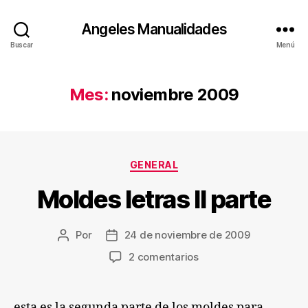
Angeles Manualidades
Buscar
Menú
Mes:
noviembre 2009
Categorías
GENERAL
Moldes letras II parte
Por
24 de noviembre de 2009
Autor
Fecha
de
de
en
2 comentarios
la
la
Moldes
entrada
entrada
letras
II
esta es la segunda parte de los moldes para