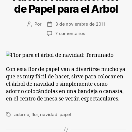
de Papel para el Arbol
Por
3 de noviembre de 2011
Autor
Fecha
de
de
en
7 comentarios
la
la
Adorno
entrada
entrada
Navideño:
Flor
de
Papel
Con esta flor de papel van a divertirse mucho ya
para
que es muy fácil de hacer, sirve para colocar en
el
el árbol de navidad o simplemente como
Arbol
adorno colocándolas en una bandeja o canasta,
en el centro de mesa se verán espectaculares.
adorno
,
flor
,
navidad
,
papel
Etiquetas