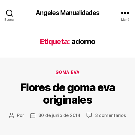
Angeles Manualidades
Buscar
Menú
Etiqueta:
adorno
Categorías
GOMA EVA
Flores de goma eva
originales
en
Por
30 de junio de 2014
3 comentarios
Autor
Fecha
Flor
de
de
de
la
la
gom