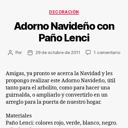
Categorías
DECORACIÓN
Adorno Navideño con
Paño Lenci
en
Por
29 de octubre de 2011
1 comentario
Autor
Fecha
Ado
de
de
Nav
la
la
con
entrada
entrada
Amigas, ya pronto se acerca la Navidad y les
Pañ
propongo realizar este Adorno Navideño, útil
Len
tanto para el arbolito, como para hacer una
guirnalda, o ampliarlo y convertirlo en un
arreglo para la puerta de nuestro hogar.
Materiales
Paño Lenci: colores rojo, verde, blanco, negro.