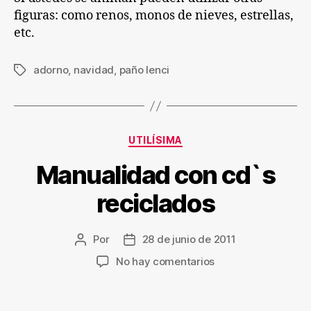
figuras: como renos, monos de nieves, estrellas,
etc.
adorno
,
navidad
,
paño lenci
Etiquetas
Categorías
UTILÍSIMA
Manualidad con cd`s
reciclados
Por
28 de junio de 2011
Autor
Fecha
de
de
en
No hay comentarios
la
la
Manualidad
entrada
entrada
con
cd`s