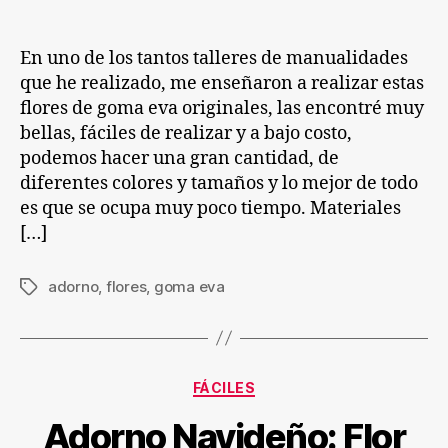
entrada
entrada
eva
orig
En uno de los tantos talleres de manualidades
que he realizado, me enseñaron a realizar estas
flores de goma eva originales, las encontré muy
bellas, fáciles de realizar y a bajo costo,
podemos hacer una gran cantidad, de
diferentes colores y tamaños y lo mejor de todo
es que se ocupa muy poco tiempo. Materiales
[…]
adorno
,
flores
,
goma eva
Etiquetas
Categorías
FÁCILES
Adorno Navideño: Flor