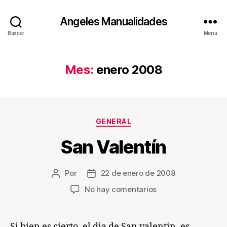
Angeles Manualidades
Buscar
Menú
Mes:
enero 2008
Categorías
GENERAL
San Valentín
Por
22 de enero de 2008
Autor
Fecha
de
de
en
No hay comentarios
la
la
San
entrada
entrada
Valentín
Si bien es cierto, el dia de San valentin, es