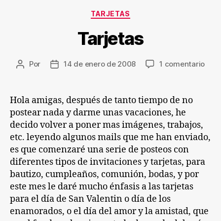
Categorías
TARJETAS
Tarjetas
en
Por
14 de enero de 2008
1 comentario
Autor
Fecha
Tarj
de
de
la
la
entrada
entrada
Hola amigas, después de tanto tiempo de no
postear nada y darme unas vacaciones, he
decido volver a poner mas imágenes, trabajos,
etc. leyendo algunos mails que me han enviado,
es que comenzaré una serie de posteos con
diferentes tipos de invitaciones y tarjetas, para
bautizo, cumpleaños, comunión, bodas, y por
este mes le daré mucho énfasis a las tarjetas
para el día de San Valentin o día de los
enamorados, o el día del amor y la amistad, que