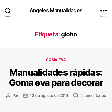
Angeles Manualidades
Buscar
Menú
Etiqueta:
globo
Categorías
GOMA EVA
Manualidades rápidas:
Goma eva para decorar
en
Por
13 de agosto de 2014
2 comentarios
Autor
Fecha
Man
de
de
ráp
la
la
Go