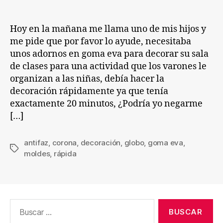
entrada
entrada
ev
par
Hoy en la mañana me llama uno de mis hijos y
dec
me pide que por favor lo ayude, necesitaba
unos adornos en goma eva para decorar su sala
de clases para una actividad que los varones le
organizan a las niñas, debía hacer la
decoración rápidamente ya que tenía
exactamente 20 minutos, ¿Podría yo negarme
[…]
antifaz
,
corona
,
decoración
,
globo
,
goma eva
,
Etiquetas
moldes
,
rápida
Buscar: