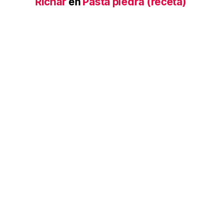
Richar
en
Pasta piedra (receta)