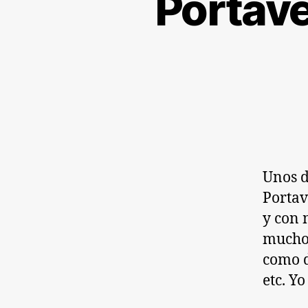
Portave
Unos dí
Portav
y con 
mucho,
como d
etc. Yo