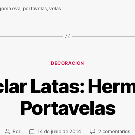
goma eva
,
portavelas
,
velas
s
Categorías
DECORACIÓN
clar Latas: Her
Portavelas
e
Por
14 de junio de 2014
2 comentarios
Autor
Fecha