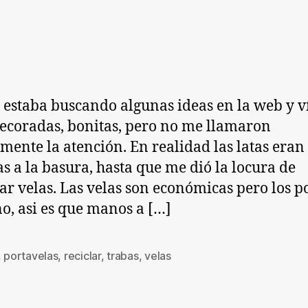
Re
de
de
La
la
la
H
entrada
entrada
Po
 estaba buscando algunas ideas en la web y v
decoradas, bonitas, pero no me llamaron
ente la atención. En realidad las latas eran
as a la basura, hasta que me dió la locura de
r velas. Las velas son económicas pero los p
no, asi es que manos a […]
,
portavelas
,
reciclar
,
trabas
,
velas
s