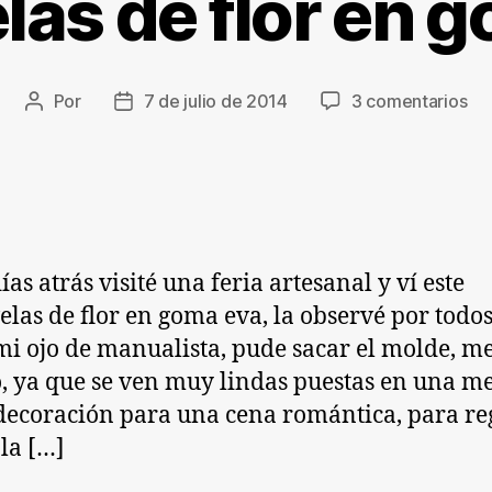
las de flor en 
en
Por
7 de julio de 2014
3 comentarios
Autor
Fecha
Po
de
de
de
la
la
flo
entrada
entrada
en
go
ev
as atrás visité una feria artesanal y ví este
elas de flor en goma eva, la observé por todos
mi ojo de manualista, pude sacar el molde, me
 ya que se ven muy lindas puestas en una m
ecoración para una cena romántica, para reg
 la […]