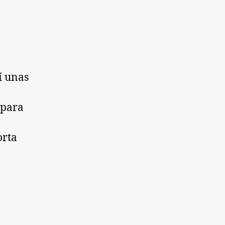
ciclar
tas:
ermosos
rtavelas
í unas
 para
orta