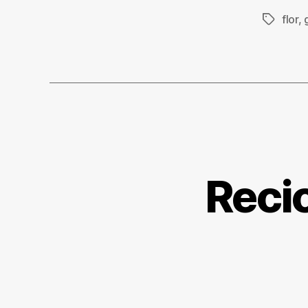
flor
,
Etiqueta
Reci