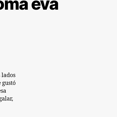
goma eva
rtavelas
r
ma
a
 lados
 gustó
esa
alar,