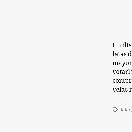
Un día
latas 
mayorm
votarl
compra
velas 
latas
Etiqueta