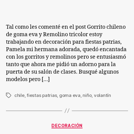
entrada
entrada
volantinero
en
goma
eva
Tal como les comenté en el post Gorrito chileno
de goma eva y Remolino tricolor estoy
trabajando en decoración para fiestas patrias,
Pamela mi hermana adorada, quedó encantada
con los gorritos y remolinos pero se entusiasmó
tanto que ahora me pidió un adorno para la
puerta de su salón de clases. Busqué algunos
modelos pero […]
chile
,
fiestas patrias
,
goma eva
,
niño
,
volantín
Etiquetas
Categorías
DECORACIÓN