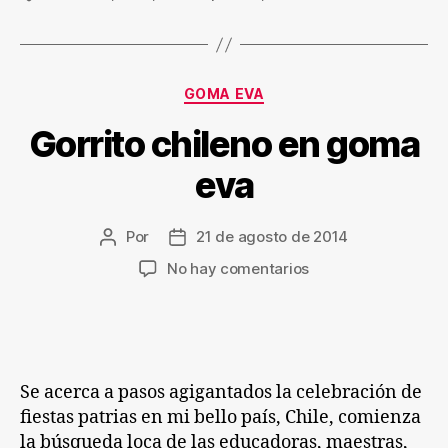
Categorías
GOMA EVA
Gorrito chileno en goma
eva
Por
21 de agosto de 2014
Autor
Fecha
de
de
en
No hay comentarios
la
la
Gorrito
entrada
entrada
chileno
en
goma
eva
Se acerca a pasos agigantados la celebración de
fiestas patrias en mi bello país, Chile, comienza
la búsqueda loca de las educadoras, maestras,