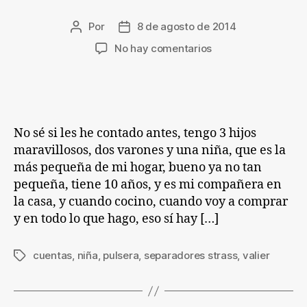
Por
8 de agosto de 2014
Autor
Fecha
de
de
en
No hay comentarios
la
la
Fácil
entrada
entrada
y
Linda
Pulsera
para
No sé si les he contado antes, tengo 3 hijos
niñas
maravillosos, dos varones y una niña, que es la
más pequeña de mi hogar, bueno ya no tan
pequeña, tiene 10 años, y es mi compañera en
la casa, y cuando cocino, cuando voy a comprar
y en todo lo que hago, eso sí hay […]
cuentas
,
niña
,
pulsera
,
separadores strass
,
valier
Etiquetas