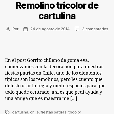
Remolino tricolor de
cartulina
en
Por
24 de agosto de 2014
3 comentarios
Autor
Fecha
Re
de
de
tri
la
la
de
entrada
entrada
car
En el post Gorrito chileno de goma eva,
comenzamos con la decoración para nuestras
fiestas patrias en Chile, uno de los elementos
típicos son los remolinos, pero les cuento que
detesto usar la regla y medir espacios para que
todo quede centrado, a si es que pedí ayuda y
una amiga que es maestra me […]
cartulina
,
chile
,
fiestas patrias
,
tricolor
Etiquetas