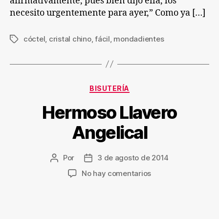
afirmativamente, pues bien dijo ella, los
necesito urgentemente para ayer,” Como ya […]
cóctel
,
cristal chino
,
fácil
,
mondadientes
Etiquetas
Categorías
BISUTERÍA
Hermoso Llavero
Angelical
Por
3 de agosto de 2014
Autor
Fecha
de
de
en
No hay comentarios
la
la
Hermoso
entrada
entrada
Llavero
Angelical