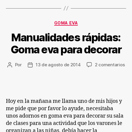
Categorías
GOMA EVA
Manualidades rápidas:
Goma eva para decorar
en
Por
13 de agosto de 2014
2 comentarios
Autor
Fecha
Man
de
de
ráp
la
la
Go
entrada
entrada
ev
par
Hoy en la mañana me llama uno de mis hijos y
dec
me pide que por favor lo ayude, necesitaba
unos adornos en goma eva para decorar su sala
de clases para una actividad que los varones le
organizan a las niñas, debía hacer la