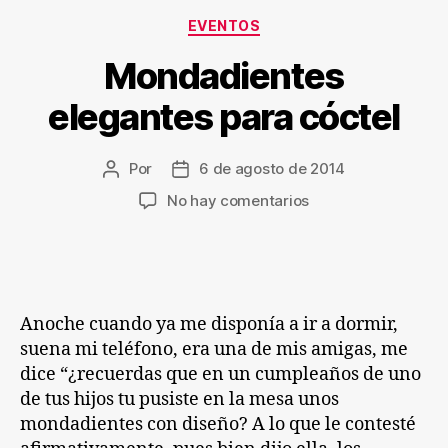
Categorías
EVENTOS
Mondadientes
elegantes para cóctel
Por
6 de agosto de 2014
Autor
Fecha
de
de
en
No hay comentarios
la
la
Mondadientes
entrada
entrada
elegantes
para
cóctel
Anoche cuando ya me disponía a ir a dormir,
suena mi teléfono, era una de mis amigas, me
dice “¿recuerdas que en un cumpleaños de uno
de tus hijos tu pusiste en la mesa unos
mondadientes con diseño? A lo que le contesté