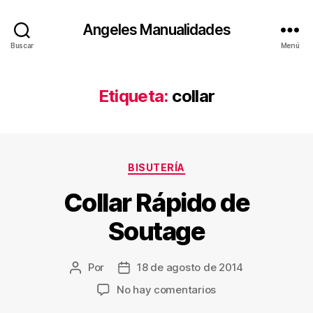
Angeles Manualidades
Buscar
Menú
Etiqueta:
collar
Categorías
BISUTERÍA
Collar Rápido de
Soutage
Por
18 de agosto de 2014
Autor
Fecha
de
de
en
No hay comentarios
la
la
Collar