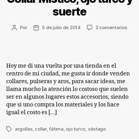
suerte
en
Por
5 de julio de 2014
2 comentarios
Autor
Fecha
Colla
de
de
Místi
la
la
ojo
entrada
entrada
turco
y
Hoy me di una vuelta por una tienda en el
suert
centro de mi ciudad, me gusta ir donde venden
collares, pulseras y aros, para sacar ideas, me
llama mucho la atención lo costoso que suelen
ser en algunos lugares estos accesorios, siendo
que si uno compra los materiales y los hace
igual el costo es […]
argollas
,
collar
,
fátima
,
ojo turco
,
vástago
Etiquetas