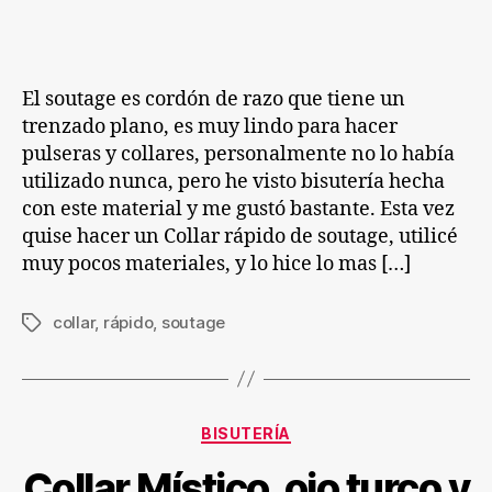
entrada
entrada
Rápido
de
Soutage
El soutage es cordón de razo que tiene un
trenzado plano, es muy lindo para hacer
pulseras y collares, personalmente no lo había
utilizado nunca, pero he visto bisutería hecha
con este material y me gustó bastante. Esta vez
quise hacer un Collar rápido de soutage, utilicé
muy pocos materiales, y lo hice lo mas […]
collar
,
rápido
,
soutage
Etiquetas
Categorías
BISUTERÍA
Collar Místico, ojo turco y