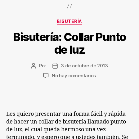
Categorías
BISUTERÍA
Bisutería: Collar Punto
de luz
Por
3 de octubre de 2013
Autor
Fecha
de
de
en
No hay comentarios
la
la
Bisutería:
entrada
entrada
Collar
Punto
de
luz
Les quiero presentar una forma fácil y rápida
de hacer un collar de bisutería llamado punto
de luz, el cual queda hermoso una vez
terminado, y espero que a ustedes también. Se