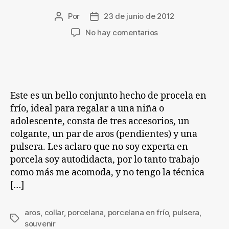
Por
23 de junio de 2012
Autor
Fecha
de
de
en
No hay comentarios
la
la
Conjunto
entrada
entrada
para
niña
de
porcelana
Este es un bello conjunto hecho de procela en
en
frío, ideal para regalar a una niña o
frío
adolescente, consta de tres accesorios, un
colgante, un par de aros (pendientes) y una
pulsera. Les aclaro que no soy experta en
porcela soy autodidacta, por lo tanto trabajo
como más me acomoda, y no tengo la técnica
[…]
aros
,
collar
,
porcelana
,
porcelana en frío
,
pulsera
,
Etiquetas
souvenir