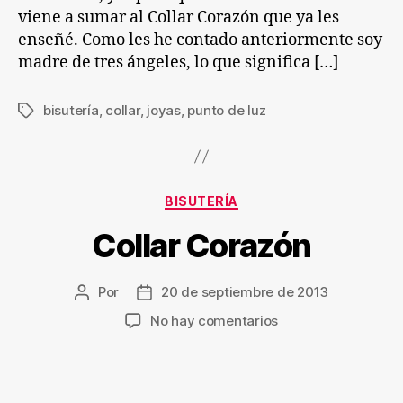
viene a sumar al Collar Corazón que ya les
enseñé. Como les he contado anteriormente soy
madre de tres ángeles, lo que significa […]
bisutería
,
collar
,
joyas
,
punto de luz
Etiquetas
Categorías
BISUTERÍA
Collar Corazón
Por
20 de septiembre de 2013
Autor
Fecha
de
de
en
No hay comentarios
la
la
Collar
entrada
entrada
Corazón