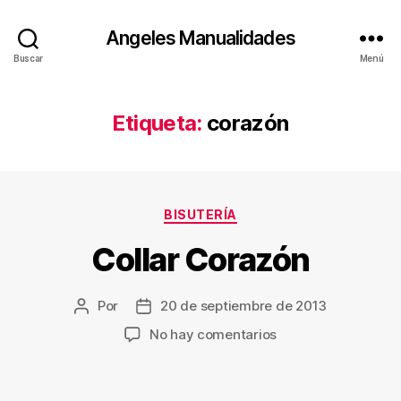
Angeles Manualidades
Buscar
Menú
Etiqueta:
corazón
Categorías
BISUTERÍA
Collar Corazón
Por
20 de septiembre de 2013
Autor
Fecha
de
de
en
No hay comentarios
la
la
Collar
entrada
entrada
Corazón