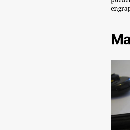
pueden
engrap
Ma