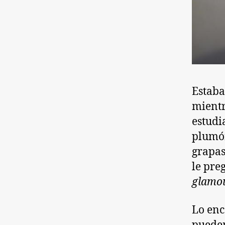
Estaba
mientr
estudi
plumón
grapas
le pre
glamo
Lo enc