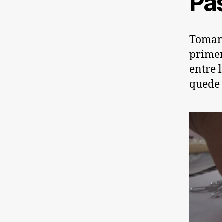
Pa
Tomamo
primer
entre 
quede 