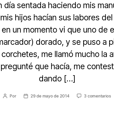
n día sentada haciendo mis man
mis hijos hacían sus labores del
 en un momento vi que uno de e
arcador) dorado, y se puso a p
 corchetes, me llamó mucho la a
 pregunté que hacía, me contestó
dando […]
e
Por
29 de mayo de 2014
3 comentarios
Autor
Fecha
D
de
de
d
la
la
g