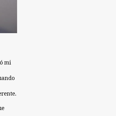
mó mi
cuando
erente.
ue