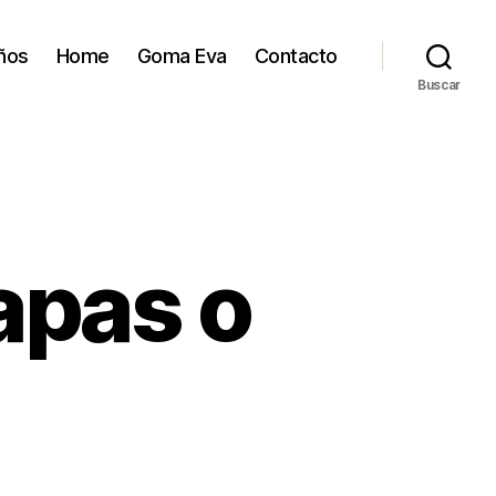
ños
Home
Goma Eva
Contacto
Buscar
apas o