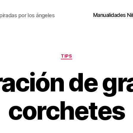
Manualidades Ni
piradas por los ángeles
Categorías
TIPS
ación de gr
corchetes