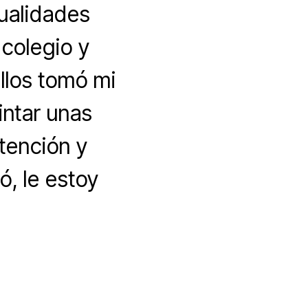
ualidades
 colegio y
llos tomó mi
intar unas
tención y
, le estoy
n
ecoración
e
rapas