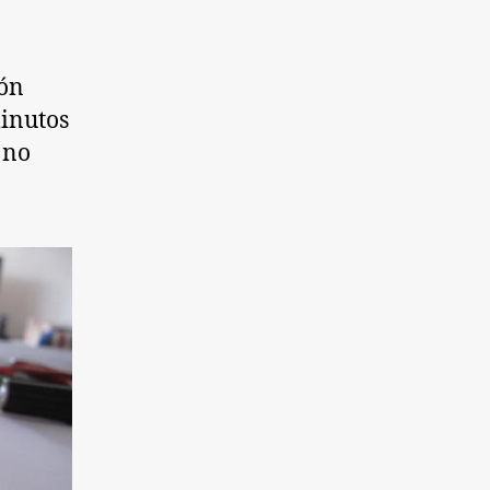
món
minutos
 no