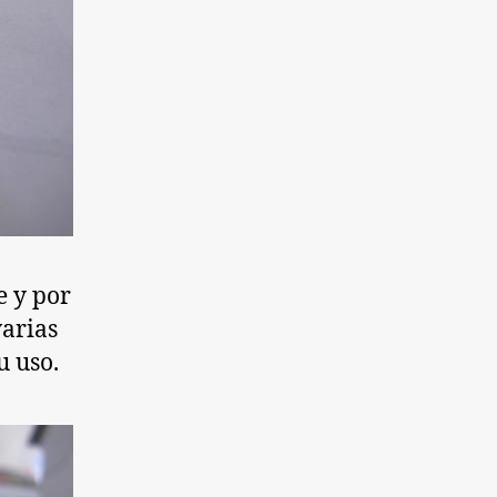
e y por
varias
u uso.