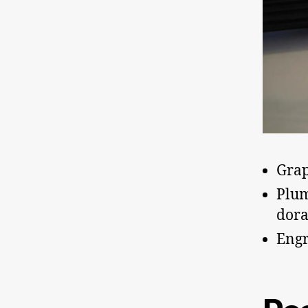
Grap
Plum
dor
Engr