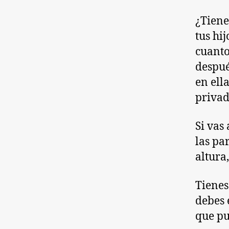
¿Tiene
tus hi
cuanto
despué
en ell
privad
Si vas
las pa
altura
Tienes
debes 
que pu