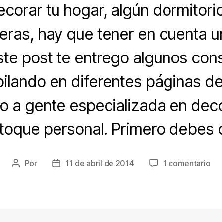
ecorar tu hogar, algún dormitorio
ieras, hay que tener en cuenta 
ste post te entrego algunos con
pilando en diferentes páginas de 
o a gente especializada en deco
toque personal. Primero debes de
en
Por
11 de abril de 2014
1 comentario
Autor
Fecha
Si
de
de
co
la
la
de
entrada
entrada
de
pa