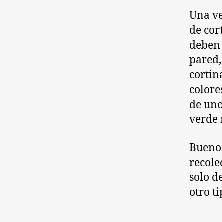
Una ve
de cort
deben 
pared,
cortin
colore
de uno
verde
Bueno 
recole
solo d
otro ti