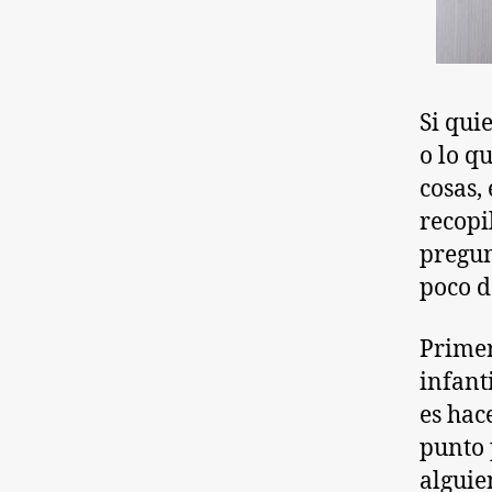
Si qui
o lo q
cosas,
recopi
pregun
poco d
Primer
infanti
es hac
punto 
alguien