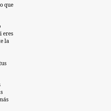
to que
o
i eres
e la
tus
s
as
 más