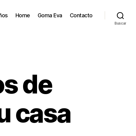
ños
Home
Goma Eva
Contacto
Buscar
os de
u casa