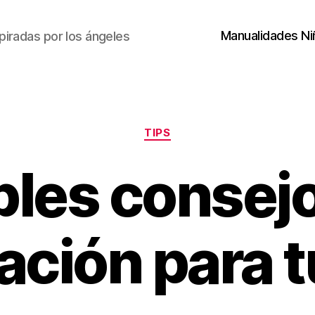
Manualidades Ni
piradas por los ángeles
Categorías
TIPS
les consej
ación para t