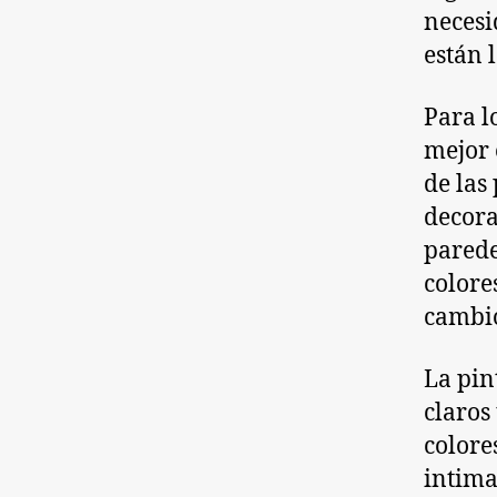
necesi
están 
Para l
mejor 
de las
decora
parede
colore
cambio
La pin
claros
colore
intima