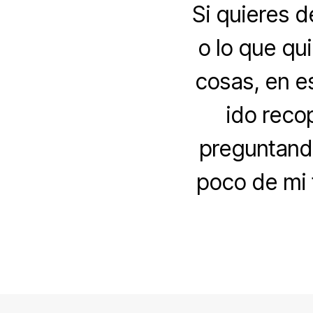
Si quieres d
o lo que qu
cosas, en e
ido reco
preguntand
poco de mi 