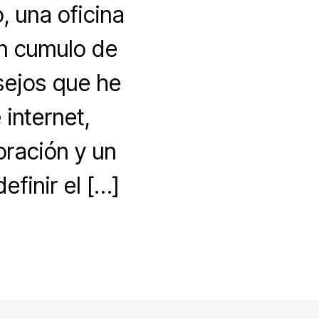
, una oficina
un cumulo de
sejos que he
internet,
ración y un
finir el […]
mples
nsejos
coración
ra