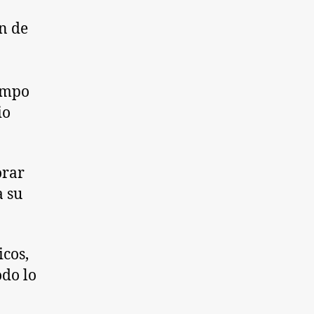
n de
n
iempo
io
orar
a su
icos,
odo lo