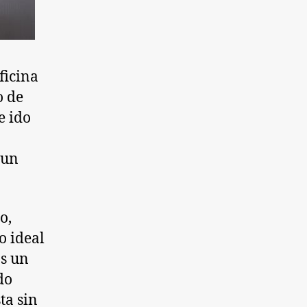
ficina
o de
e ido
 un
o,
o ideal
os un
do
ta sin