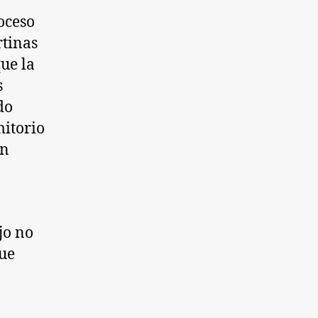
roceso
rtinas
ue la
s
do
mitorio
on
jo no
que