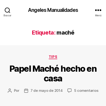
Angeles Manualidades
Buscar
Menú
Etiqueta:
maché
Categorías
TIPS
Papel Maché hecho en
casa
en
Por
7 de mayo de 2014
5 comentarios
Autor
Fecha
Pape
de
de
Mac
la
la
hec