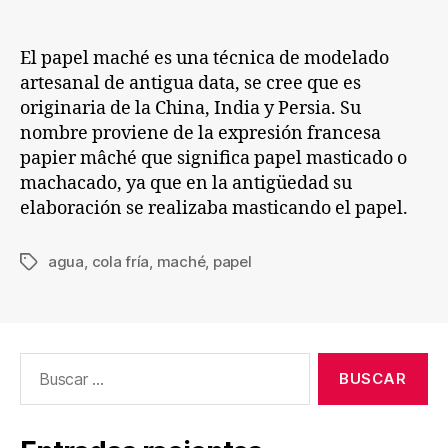
entrada
entrada
en
cas
El papel maché es una técnica de modelado
artesanal de antigua data, se cree que es
originaria de la China, India y Persia. Su
nombre proviene de la expresión francesa
papier mâché que significa papel masticado o
machacado, ya que en la antigüedad su
elaboración se realizaba masticando el papel.
agua
,
cola fría
,
maché
,
papel
Etiquetas
Buscar: