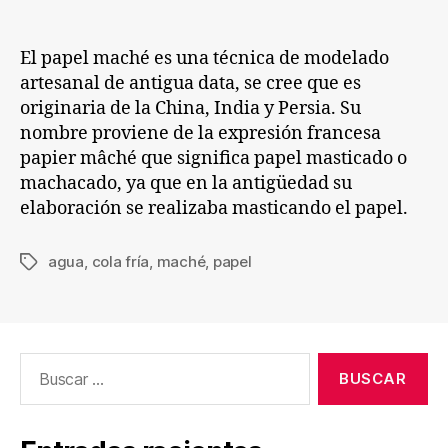
entrada
entrada
en
cas
El papel maché es una técnica de modelado
artesanal de antigua data, se cree que es
originaria de la China, India y Persia. Su
nombre proviene de la expresión francesa
papier mâché que significa papel masticado o
machacado, ya que en la antigüedad su
elaboración se realizaba masticando el papel.
agua
,
cola fría
,
maché
,
papel
Etiquetas
Buscar: