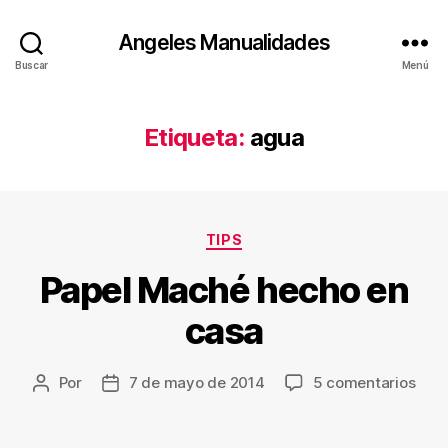
Angeles Manualidades
Buscar
Menú
Etiqueta:
agua
Categorías
TIPS
Papel Maché hecho en
casa
en
Por
7 de mayo de 2014
5 comentarios
Autor
Fecha
Pape
de
de
Mac
la
la
hec