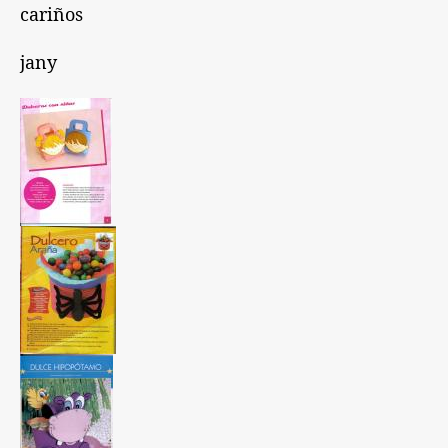
cariños
jany