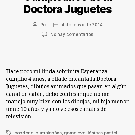
Doctora Juguetes
Por
4 de mayo de 2014
Autor
Fecha
de
de
en
No hay comentarios
la
la
Cumpleaños
entrada
entrada
de
la
Doctora
Juguetes
Hace poco mi linda sobrinita Esperanza
cumplió 4 años, a ella le encanta la Doctora
Juguetes, dibujos animados que pasan en algún
canal de cable, debo confesar que no me
manejo muy bien con los dibujos, mi hija menor
tiene 10 años y ya no ve esos canales de
televisión.
banderin
,
cumpleaños
,
goma eva
,
lápices pastel
Etiquetas