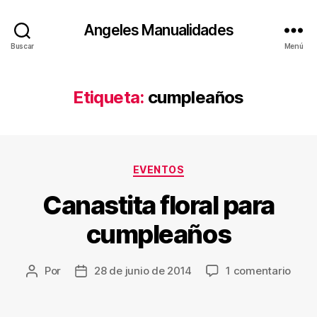
Angeles Manualidades
Buscar
Menú
Etiqueta:
cumpleaños
Categorías
EVENTOS
Canastita floral para
cumpleaños
en
Por
28 de junio de 2014
1 comentario
Autor
Fecha
Cana
de
de
floral
la
la
para