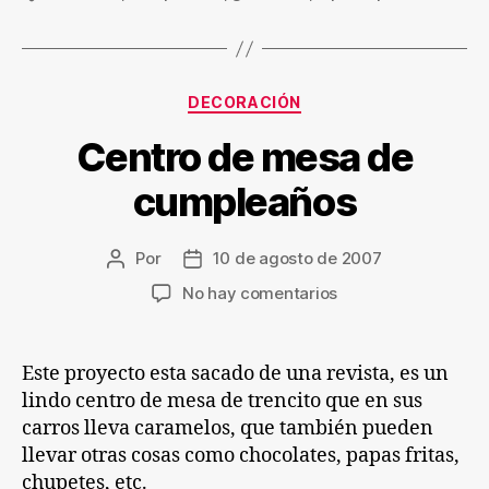
Categorías
DECORACIÓN
Centro de mesa de
cumpleaños
Por
10 de agosto de 2007
Autor
Fecha
de
de
en
No hay comentarios
la
la
Centro
entrada
entrada
de
mesa
Este proyecto esta sacado de una revista, es un
de
lindo centro de mesa de trencito que en sus
cumpleaños
carros lleva caramelos, que también pueden
llevar otras cosas como chocolates, papas fritas,
chupetes, etc.