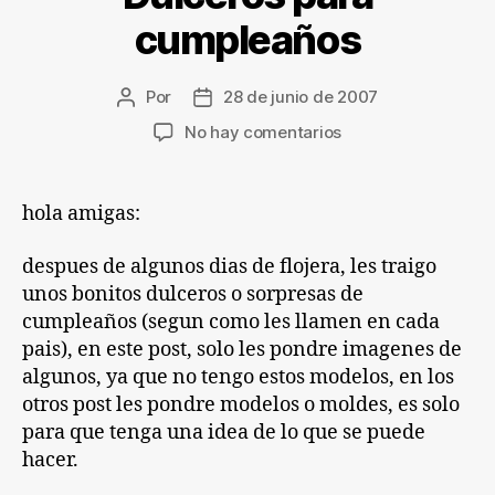
cumpleaños
Por
28 de junio de 2007
Autor
Fecha
de
de
en
No hay comentarios
la
la
Dulceros
entrada
entrada
para
cumpleaños
hola amigas:
despues de algunos dias de flojera, les traigo
unos bonitos dulceros o sorpresas de
cumpleaños (segun como les llamen en cada
pais), en este post, solo les pondre imagenes de
algunos, ya que no tengo estos modelos, en los
otros post les pondre modelos o moldes, es solo
para que tenga una idea de lo que se puede
hacer.