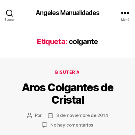
Angeles Manualidades
Buscar
Menú
Etiqueta:
colgante
Categorías
BISUTERÍA
Aros Colgantes de
Cristal
Por
3 de noviembre de 2014
Autor
Fecha
de
de
en
No hay comentarios
la
la
Aros