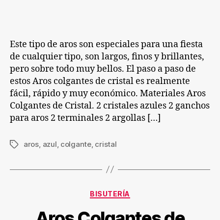
entrada
entrada
Colgantes
de
Cristal
Este tipo de aros son especiales para una fiesta
de cualquier tipo, son largos, finos y brillantes,
pero sobre todo muy bellos. El paso a paso de
estos Aros colgantes de cristal es realmente
fácil, rápido y muy económico. Materiales Aros
Colgantes de Cristal. 2 cristales azules 2 ganchos
para aros 2 terminales 2 argollas […]
aros
,
azul
,
colgante
,
cristal
Etiquetas
Categorías
BISUTERÍA
Aros Colgantes de