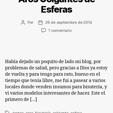
Esferas
Por
26 de septiembre de 2014
Autor
Fecha
de
de
en
1 comentario
la
la
Aros
entrada
entrada
Colgantes
de
Esferas
Había dejado un poquito de lado mi blog, por
problemas de salud, pero gracias a Dios ya estoy
de vuelta y para tengo para rato, bueno en el
tiempo que tenía libre, me fui a pasear a varios
locales donde venden insumos para bisutería, y
vi varios modelos interesantes de hacer. Este el
primero de […]
aretes
,
aros
,
bisutería
,
colgante
,
esfera