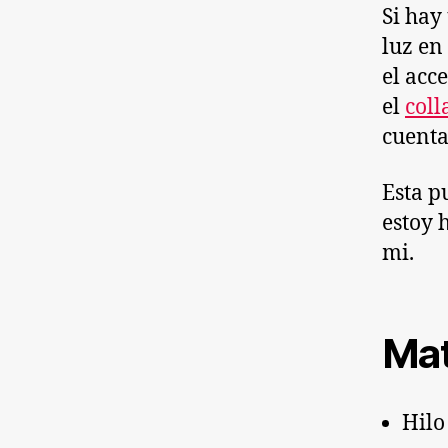
Si hay
luz en
el acc
el
coll
cuenta
Esta p
estoy 
mi.
Mat
Hilo