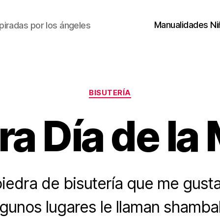
Manualidades Ni
piradas por los ángeles
Categorías
BISUTERÍA
ra Día de la
piedra de bisutería que me gusta
lgunos lugares le llaman shamba