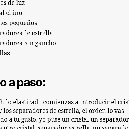
os de luz
tal chino
hes pequeños
radores de estrella
radores con gancho
llas
o a paso:
 hilo elasticado comienzas a introducir el cris
y los separadores de estrella, el orden lo vas
do a tu gusto, yo puse un cristal un separador
la otro cristal, separador estrella, un separad