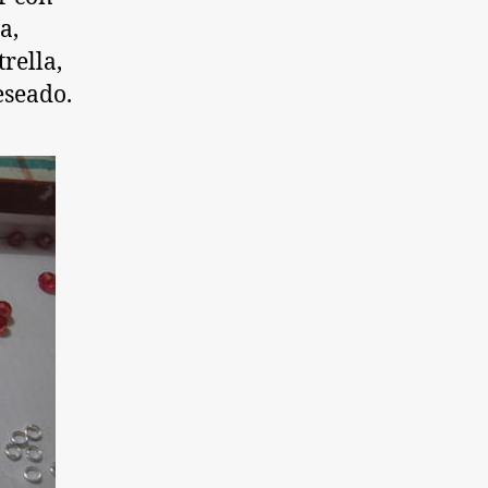
a,
trella,
eseado.