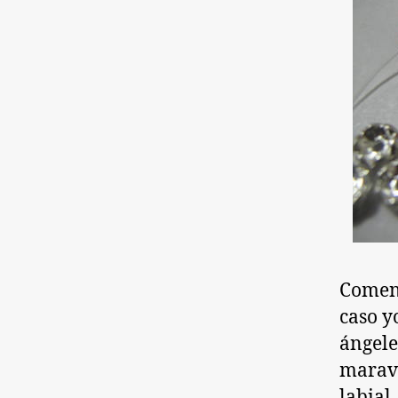
Comenz
caso y
ángele
maravi
labial