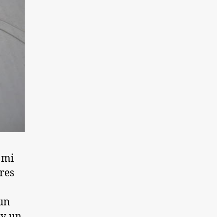
 mi
res
 un
 y un