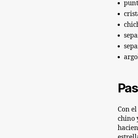
punt
cris
chic
sepa
sepa
argo
Pas
Con el
chino 
hacien
estrel