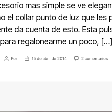
cesorio mas simple se ve elegan
o el collar punto de luz que les 
nte da cuenta de esto. Esta puls
para regalonearme un poco, […
en
Por
15 de abril de 2014
2 comentarios
Autor
Fecha
Pu
de
de
Dí
la
la
d
entrada
entrada
la
M