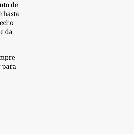
unto de
e hasta
hecho
te da
empre
r para