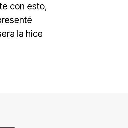
te con esto,
presenté
era la hice
]
lsera
a
e
adre