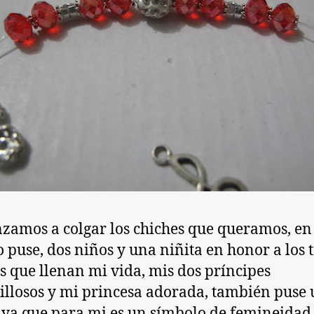
amos a colgar los chiches que queramos, en
o puse, dos niños y una niñita en honor a los t
s que llenan mi vida, mis dos príncipes
llosos y mi princesa adorada, también puse
, ya que para mi es un símbolo de femineidad