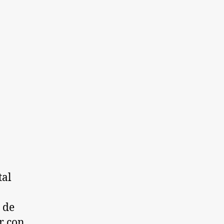
tal
 de
or con