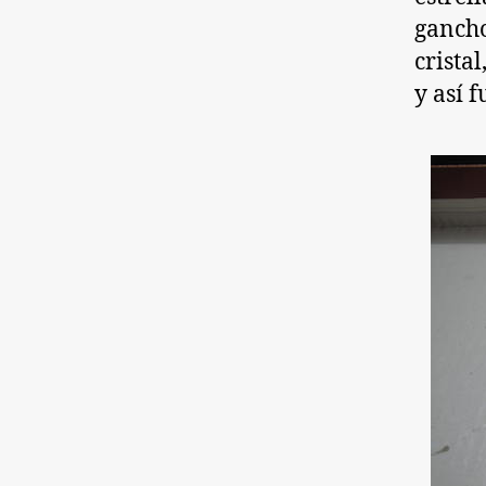
gancho
cristal
y así 