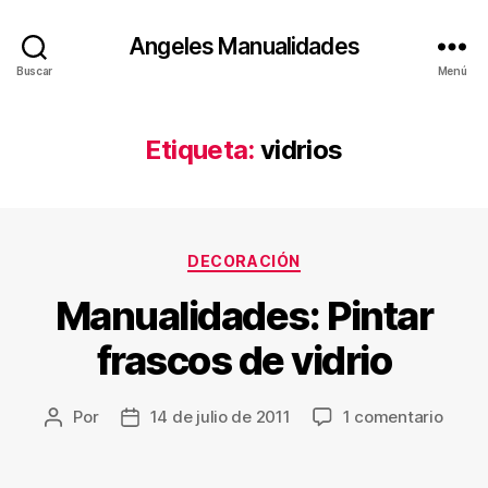
Angeles Manualidades
Buscar
Menú
Etiqueta:
vidrios
Categorías
DECORACIÓN
Manualidades: Pintar
frascos de vidrio
en
Por
14 de julio de 2011
1 comentario
Autor
Fecha
Manua
de
de
Pintar
la
la
frasc