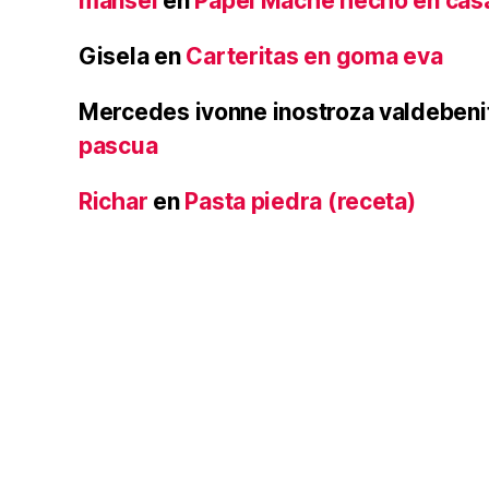
mansel
en
Papel Maché hecho en cas
Gisela
en
Carteritas en goma eva
Mercedes ivonne inostroza valdebeni
pascua
Richar
en
Pasta piedra (receta)