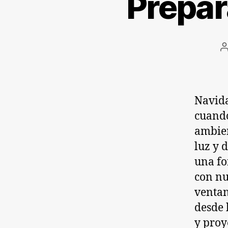
Prepar
A
l
e
Navida
cuando
ambien
luz y 
una fo
con nu
ventan
desde 
y proy