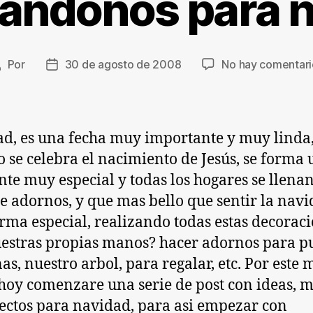
andonos para 
Por
30 de agosto de 2008
No hay comentari
utor
Fecha
de
de
a
la
ntrada
entrada
d, es una fecha muy importante y muy linda,
 se celebra el nacimiento de Jesús, se forma 
te muy especial y todas los hogares se llena
de adornos, y que mas bello que sentir la nav
rma especial, realizando todas estas decorac
estras propias manos? hacer adornos para pu
as, nuestro arbol, para regalar, etc. Por este 
hoy comenzare una serie de post con ideas, 
ectos para navidad, para asi empezar con