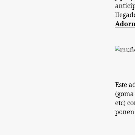
antici
llegad
Adorn
Este a
(goma 
etc) c
ponen 