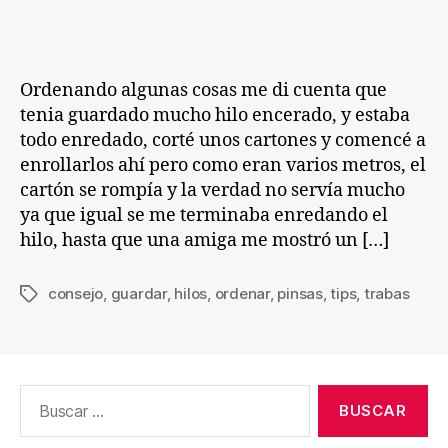
entrada
entrada
hilo
sin
que
se
Ordenando algunas cosas me di cuenta que
enrede
tenia guardado mucho hilo encerado, y estaba
todo enredado, corté unos cartones y comencé a
enrollarlos ahí pero como eran varios metros, el
cartón se rompía y la verdad no servía mucho
ya que igual se me terminaba enredando el
hilo, hasta que una amiga me mostró un […]
consejo
,
guardar
,
hilos
,
ordenar
,
pinsas
,
tips
,
trabas
Etiquetas
Buscar: