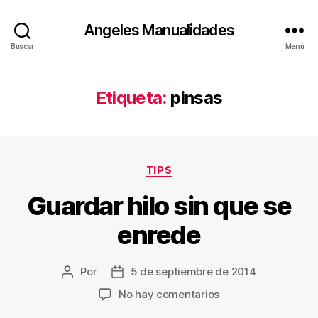
Angeles Manualidades
Buscar
Menú
Etiqueta:
pinsas
Categorías
TIPS
Guardar hilo sin que se
enrede
Por
5 de septiembre de 2014
Autor
Fecha
de
de
en
No hay comentarios
la
la
Guardar