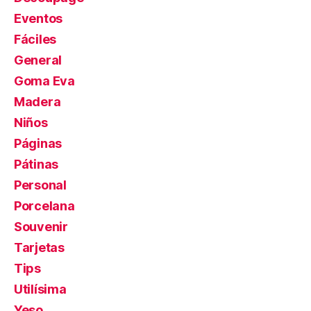
Eventos
Fáciles
General
Goma Eva
Madera
Niños
Páginas
Pátinas
Personal
Porcelana
Souvenir
Tarjetas
Tips
Utilísima
Yeso