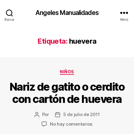
Angeles Manualidades
Buscar
Menú
Etiqueta:
huevera
Categorías
NIÑOS
Nariz de gatito o cerdito
con cartón de huevera
Por
5 de julio de 2011
Autor
Fecha
de
de
en
No hay comentarios
la
la
Nariz