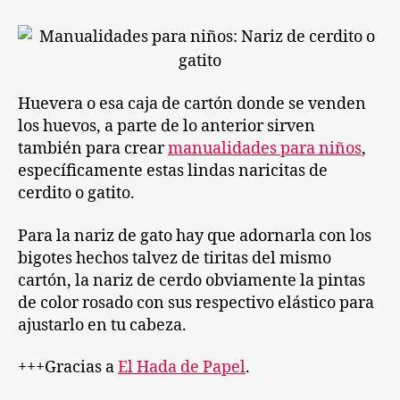
entrada
entrada
de
gatito
o
cerdito
con
Huevera o esa caja de cartón donde se venden
cartón
los huevos, a parte de lo anterior sirven
de
huevera
también para crear
manualidades para niños
,
específicamente estas lindas naricitas de
cerdito o gatito.
Para la nariz de gato hay que adornarla con los
bigotes hechos talvez de tiritas del mismo
cartón, la nariz de cerdo obviamente la pintas
de color rosado con sus respectivo elástico para
ajustarlo en tu cabeza.
+++Gracias a
El Hada de Papel
.