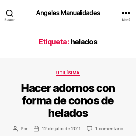
Angeles Manualidades
Buscar
Menú
Etiqueta:
helados
Categorías
UTILÍSIMA
Hacer adornos con
forma de conos de
helados
en
Por
12 de julio de 2011
1 comentario
Autor
Fecha
Hacer
de
de