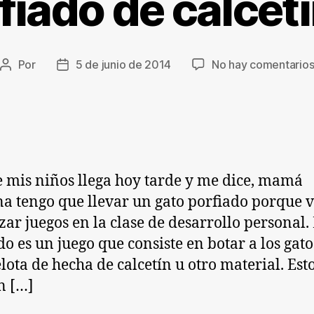
fiado de calcetí
Por
5 de junio de 2014
No hay comentario
Autor
Fecha
de
de
la
la
entrada
entrada
 mis niños llega hoy tarde y me dice, mamá
 tengo que llevar un gato porfiado porque 
izar juegos en la clase de desarrollo personal. 
do es un juego que consiste en botar a los gat
lota de hecha de calcetín u otro material. Esto
n […]