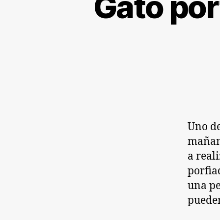
Gato por
Uno de
mañana
a real
porfia
una pe
puede