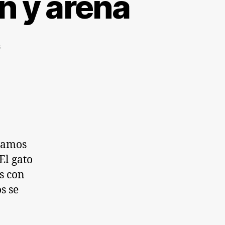
n y arena
en
s
Gato
porfiado
de
calcetín
y
arena
vamos
El gato
os con
s se