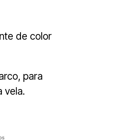
nte de color
arco, para
 vela.
en
os