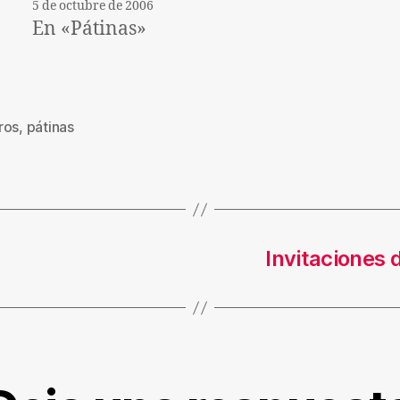
5 de octubre de 2006
En «Pátinas»
ros
,
pátinas
s
Invitaciones 