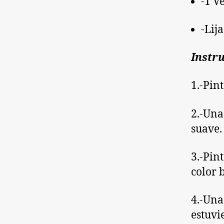
-1 V
-Lij
Instr
1.-Pin
2.-Una
suave.
3.-Pint
color b
4.-Una
estuvi