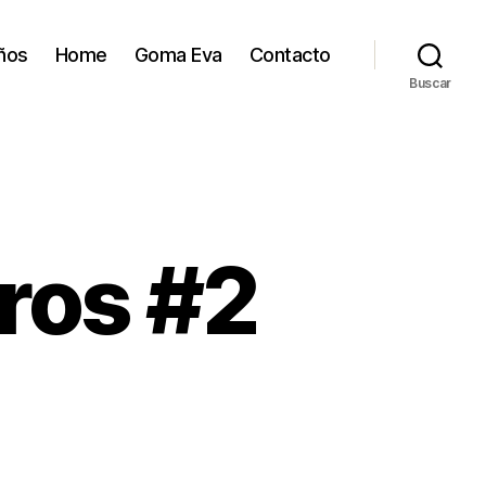
ños
Home
Goma Eva
Contacto
Buscar
ros #2