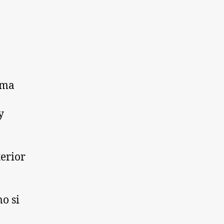
ema
y
terior
o si