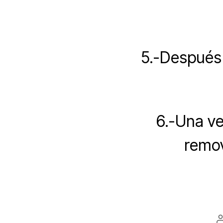
5.-Después 
6.-Una ve
remov