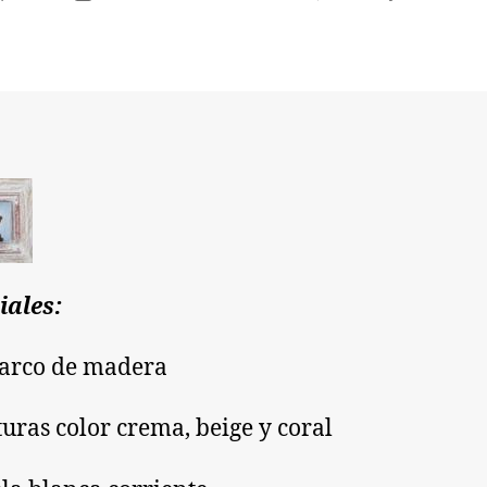
de
de
a
la
entrada
entrada
iales:
arco de madera
turas color crema, beige y coral