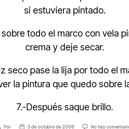
si estuviera pintado.
sobre todo el marco con vela pi
crema y deje secar.
z seco pase la lija por todo el m
er la pintura que quedo sobre la
7.-Después saque brillo.
Por
3 de octubre de 2006
No hay comentari
Autor
Fecha