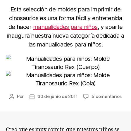
Esta selección de moldes para imprimir de
dinosaurios es una forma fácil y entretenida
de hacer
manualidades para niños
, y aparte
inaugura nuestra nueva categoría dedicada a
las manualidades para niños.
en
Por
30 de junio de 2011
5 comentarios
Autor
Fecha
Man
de
de
para
la
la
niño
entrada
entrada
de
dino
Creo que es muy común que nuestros niños se