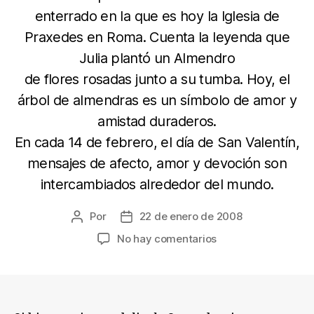
enterrado en la que es hoy la Iglesia de
Praxedes en Roma. Cuenta la leyenda que
Julia plantó un Almendro
de flores rosadas junto a su tumba. Hoy, el
árbol de almendras es un símbolo de amor y
amistad duraderos.
En cada 14 de febrero, el día de San Valentín,
mensajes de afecto, amor y devoción son
intercambiados alrededor del mundo.
Por
22 de enero de 2008
Autor
Fecha
de
de
en
No hay comentarios
la
la
San
entrada
entrada
Valentín