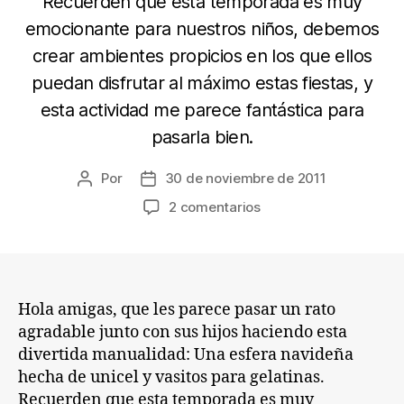
Recuerden que esta temporada es muy
emocionante para nuestros niños, debemos
crear ambientes propicios en los que ellos
puedan disfrutar al máximo estas fiestas, y
esta actividad me parece fantástica para
pasarla bien.
Por
30 de noviembre de 2011
Autor
Fecha
de
de
en
2 comentarios
la
la
Esfera
entrada
entrada
Navideña
con
Vasitos
Hola amigas, que les parece pasar un rato
agradable junto con sus hijos haciendo esta
divertida manualidad: Una esfera navideña
hecha de unicel y vasitos para gelatinas.
Recuerden que esta temporada es muy