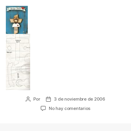
Por
3 de noviembre de 2006
Autor
Fecha
de
de
en
No hay comentarios
la
la
Centro
entrada
entrada
mesa
bautizo