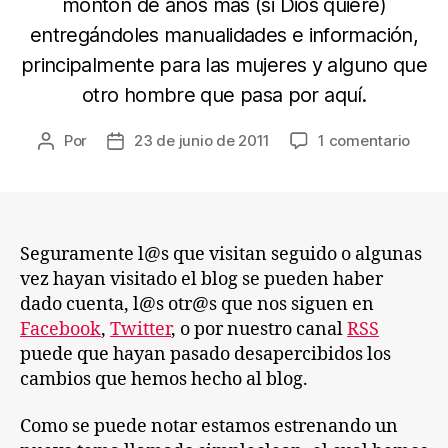
montón de años más (si Dios quiere)
entregándoles manualidades e información,
principalmente para las mujeres y alguno que
otro hombre que pasa por aquí.
en
Por
23 de junio de 2011
1 comentario
Autor
Fecha
Estr
de
de
tema
la
la
y
entrada
entrada
much
cosa
Seguramente l@s que visitan seguido o algunas
más
vez hayan visitado el blog se pueden haber
en
dado cuenta, l@s otr@s que nos siguen en
el
Facebook
,
Twitter
, o por nuestro canal
RSS
blog!
puede que hayan pasado desapercibidos los
cambios que hemos hecho al blog.
Como se puede notar estamos estrenando un