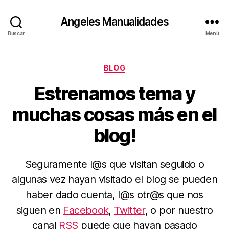
Angeles Manualidades
Buscar
Menú
Categorías
BLOG
Estrenamos tema y
muchas cosas más en el
blog!
Seguramente l@s que visitan seguido o
algunas vez hayan visitado el blog se pueden
haber dado cuenta, l@s otr@s que nos
siguen en
Facebook
,
Twitter
, o por nuestro
canal
RSS
puede que hayan pasado