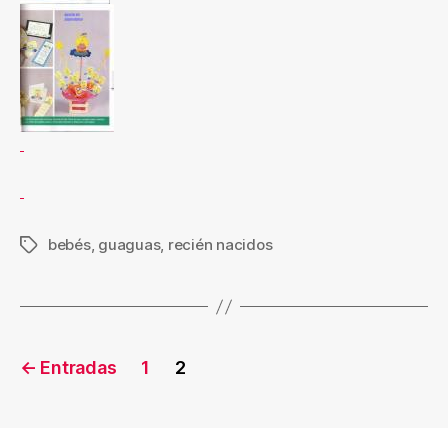
bebés
,
guaguas
,
recién nacidos
Etiquetas
Paginación
←
Entradas
1
2
de
entradas