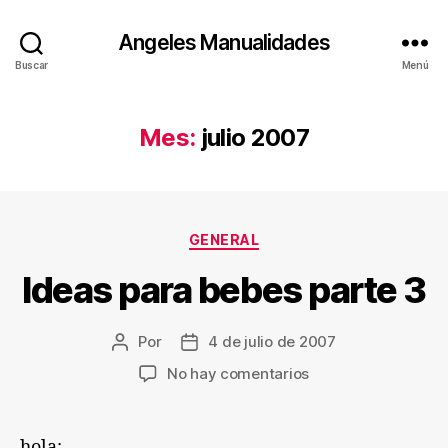
Angeles Manualidades
Buscar
Menú
Mes:
julio 2007
Categorías
GENERAL
Ideas para bebes parte 3
Por
4 de julio de 2007
Autor
Fecha
de
de
en
No hay comentarios
la
la
Ideas
entrada
entrada
para
bebes
hola: