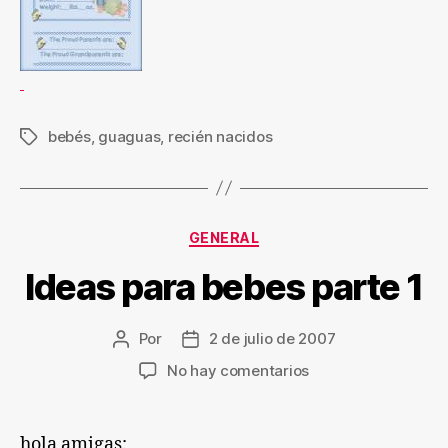
bebés
,
guaguas
,
recién nacidos
Etiquetas
Categorías
GENERAL
Ideas para bebes parte 1
Por
2 de julio de 2007
Autor
Fecha
de
de
en
No hay comentarios
la
la
Ideas
entrada
entrada
para
bebes
hola amigas: